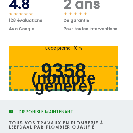
4.8
2 ans
N
N
★
★
★
★
★
★
★
★
★
★
128 évaluations
o
De garantie
o
t
t
Avis Google
Pour toutes interventions
é
é
5
5
s
s
Code promo -10 %
u
u
r
r
9358
5
5
(
nombre
généré
)
DISPONIBLE MAINTENANT
TOUS VOS TRAVAUX EN PLOMBERIE À
LEEFDAAL PAR PLOMBIER QUALIFIÉ