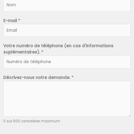
N
o
m
*
E-mail
*
Votre numéro de téléphone (en cas d'informations
suplémentaires).
*
Décrivez-nous votre demande.
*
0 sur 500 caractères maximum.