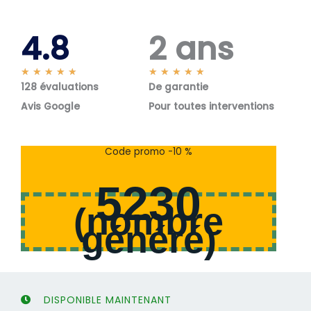
4.8
2 ans
N
N
★
★
★
★
★
★
★
★
★
★
128 évaluations
o
De garantie
o
t
t
Avis Google
Pour toutes interventions
é
é
5
5
s
s
Code promo -10 %
u
u
r
r
5230
5
5
(
nombre
généré
)
DISPONIBLE MAINTENANT