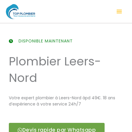
Aller
Men
au
contenu
prin
DISPONIBLE MAINTENANT
Plombier Leers-
Nord
Votre expert plombier à Leers-Nord àpd 49€. 18 ans
d’expérience à votre service 24h/7
Devis rapide par Whatsapp