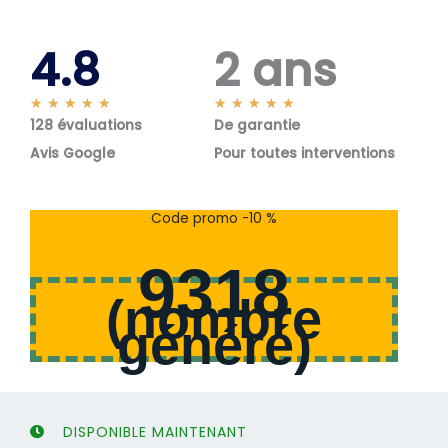
4.8
2 ans
N
N
★
★
★
★
★
★
★
★
★
★
128 évaluations
o
De garantie
o
t
t
Avis Google
Pour toutes interventions
é
é
5
5
s
s
Code promo -10 %
u
u
r
r
9318
5
5
(
nombre
généré
)
DISPONIBLE MAINTENANT