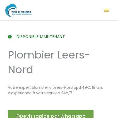
Aller
Men
au
contenu
prin
DISPONIBLE MAINTENANT
Plombier Leers-
Nord
Votre expert plombier à Leers-Nord àpd 49€. 18 ans
d’expérience à votre service 24h/7
Devis rapide par Whatsapp