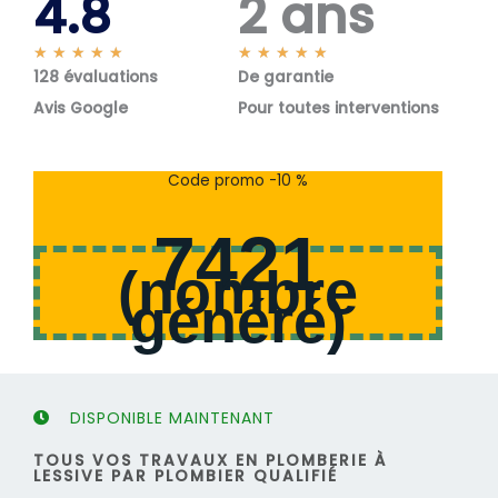
4.8
2 ans
N
N
★
★
★
★
★
★
★
★
★
★
128 évaluations
o
De garantie
o
t
t
Avis Google
Pour toutes interventions
é
é
5
5
s
s
Code promo -10 %
u
u
r
r
7421
5
5
(
nombre
généré
)
DISPONIBLE MAINTENANT
TOUS VOS TRAVAUX EN PLOMBERIE À
LESSIVE PAR PLOMBIER QUALIFIÉ