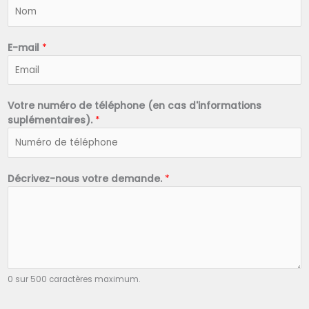
N
o
m
*
E-mail
*
Votre numéro de téléphone (en cas d'informations
suplémentaires).
*
Décrivez-nous votre demande.
*
0 sur 500 caractères maximum.