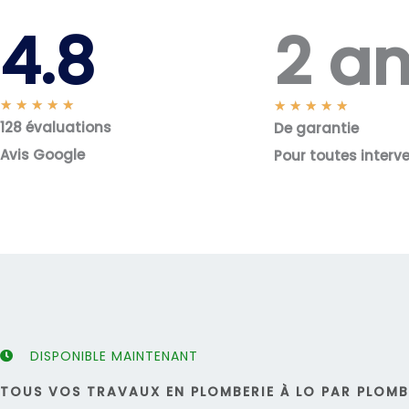
2 a
4.8
N
★
★
★
★
★
N
★
★
★
★
★
128 évaluations
o
De garantie
o
t
t
Avis Google
Pour toutes interv
é
é
5
5
s
s
u
u
r
r
5
5
DISPONIBLE MAINTENANT
TOUS VOS TRAVAUX EN PLOMBERIE À LO PAR PLOMBI