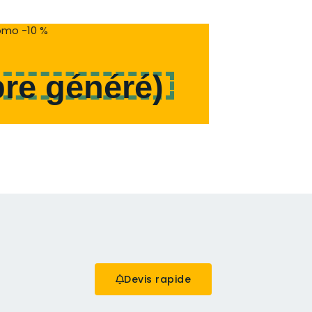
mo -10 %
re généré
)
Devis rapide