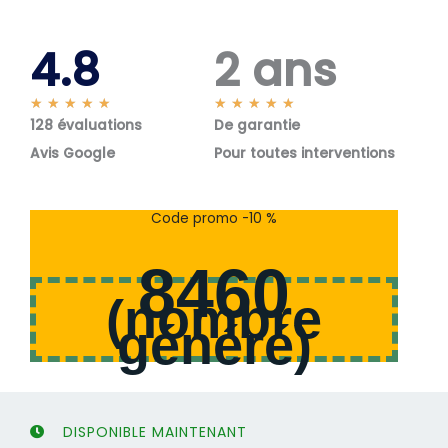
4.8
2 ans
N
N
★
★
★
★
★
★
★
★
★
★
128 évaluations
o
De garantie
o
t
t
Avis Google
Pour toutes interventions
é
é
5
5
s
s
Code promo -10 %
u
u
r
r
8460
5
5
(
nombre
généré
)
DISPONIBLE MAINTENANT