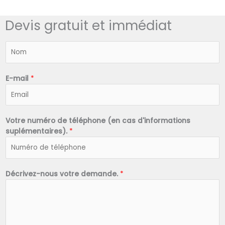
Devis gratuit et immédiat
N
o
m
*
E-mail
*
Votre numéro de téléphone (en cas d'informations
suplémentaires).
*
Décrivez-nous votre demande.
*