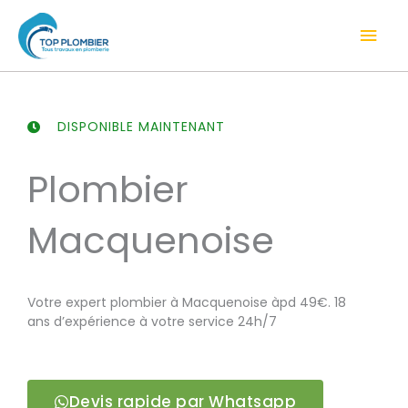
Aller
Men
au
contenu
prin
DISPONIBLE MAINTENANT
Plombier
Macquenoise
Votre expert plombier à Macquenoise àpd 49€. 18
ans d’expérience à votre service 24h/7
Devis rapide par Whatsapp