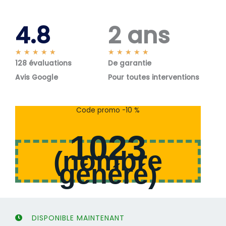
4.8
2 ans
N
N
★
★
★
★
★
★
★
★
★
★
128 évaluations
o
De garantie
o
t
t
Avis Google
Pour toutes interventions
é
é
5
5
s
s
Code promo -10 %
u
u
r
r
1023
5
5
(
nombre
généré
)
DISPONIBLE MAINTENANT