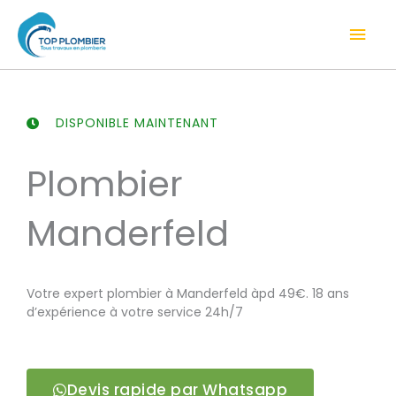
Aller
Men
au
contenu
prin
DISPONIBLE MAINTENANT
Plombier
Manderfeld
Votre expert plombier à Manderfeld àpd 49€. 18 ans
d’expérience à votre service 24h/7
Devis rapide par Whatsapp