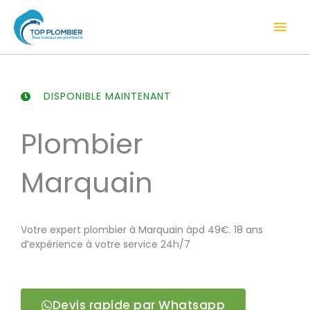
Aller
Men
au
contenu
prin
DISPONIBLE MAINTENANT
Plombier
Marquain
Votre expert plombier à Marquain àpd 49€. 18 ans
d’expérience à votre service 24h/7
Devis rapide par Whatsapp