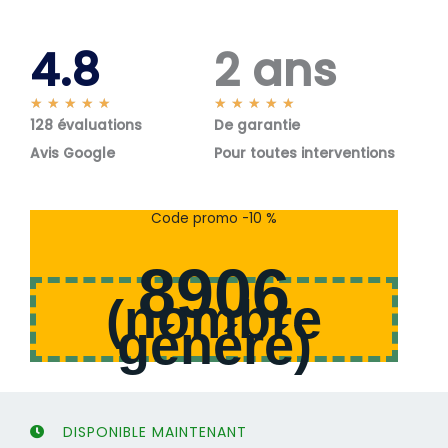
4.8
2 ans
N
N
★
★
★
★
★
★
★
★
★
★
128 évaluations
o
De garantie
o
t
t
Avis Google
Pour toutes interventions
é
é
5
5
s
s
Code promo -10 %
u
u
r
r
8906
5
5
(
nombre
généré
)
DISPONIBLE MAINTENANT