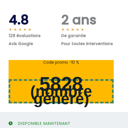
4.8
2 ans
N
N
★
★
★
★
★
★
★
★
★
★
128 évaluations
o
De garantie
o
t
t
Avis Google
Pour toutes interventions
é
é
5
5
s
s
Code promo -10 %
u
u
r
r
5828
5
5
(
nombre
généré
)
DISPONIBLE MAINTENANT