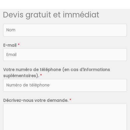
Devis gratuit et immédiat
N
o
m
*
E-mail
*
Votre numéro de téléphone (en cas d'informations
suplémentaires).
*
Décrivez-nous votre demande.
*