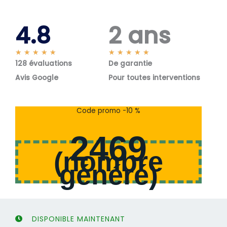
4.8
2 ans
N
N
★
★
★
★
★
★
★
★
★
★
128 évaluations
o
De garantie
o
t
t
Avis Google
Pour toutes interventions
é
é
5
5
s
s
Code promo -10 %
u
u
r
r
2469
5
5
(
nombre
généré
)
DISPONIBLE MAINTENANT