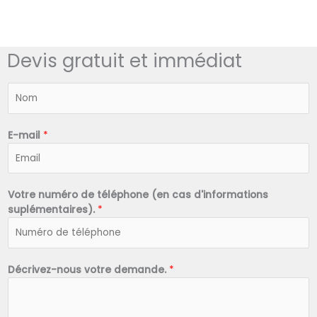
Devis gratuit et immédiat
N
o
m
*
E-mail
*
Votre numéro de téléphone (en cas d'informations
suplémentaires).
*
Décrivez-nous votre demande.
*