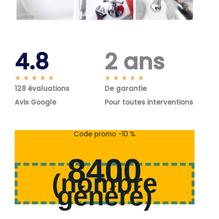
4.8
2 ans
N
N
★
★
★
★
★
★
★
★
★
★
128 évaluations
o
De garantie
o
t
t
Avis Google
Pour toutes interventions
é
é
5
5
s
s
Code promo -10 %
u
u
r
r
8400
5
5
(
nombre
généré
)