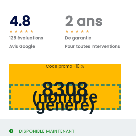
4.8
2 ans
N
N
★
★
★
★
★
★
★
★
★
★
128 évaluations
o
De garantie
o
t
t
Avis Google
Pour toutes interventions
é
é
5
5
s
s
Code promo -10 %
u
u
r
r
8308
5
5
(
nombre
généré
)
DISPONIBLE MAINTENANT