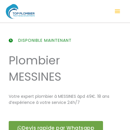
Aller
Men
au
contenu
prin
DISPONIBLE MAINTENANT
Plombier
MESSINES
Votre expert plombier à MESSINES àpd 49€. 18 ans
d’expérience à votre service 24h/7
Devis rapide par Whatsapp