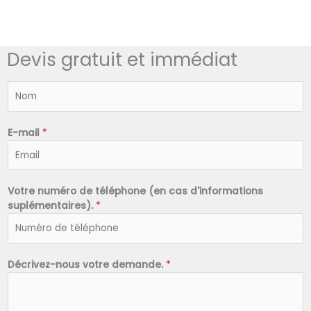
Devis gratuit et immédiat
N
o
m
*
E-mail
*
Votre numéro de téléphone (en cas d'informations
suplémentaires).
*
Décrivez-nous votre demande.
*