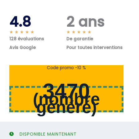
4.8
2 ans
N
N
★
★
★
★
★
★
★
★
★
★
128 évaluations
o
De garantie
o
t
t
Avis Google
Pour toutes interventions
é
é
5
5
s
s
Code promo -10 %
u
u
r
r
3470
5
5
(
nombre
généré
)
DISPONIBLE MAINTENANT