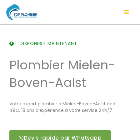
Aller
Men
au
contenu
prin
DISPONIBLE MAINTENANT
Plombier Mielen-
Boven-Aalst
Votre expert plombier à Mielen-Boven-Aalst àpd
49€. 18 ans d’expérience à votre service 24h/7
Devis rapide par Whatsapp