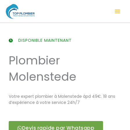
Aller
Men
au
contenu
prin
DISPONIBLE MAINTENANT
Plombier
Molenstede
Votre expert plombier à Molenstede àpd 49€. 18 ans
d’expérience à votre service 24h/7
Devis rapide par Whatsapp