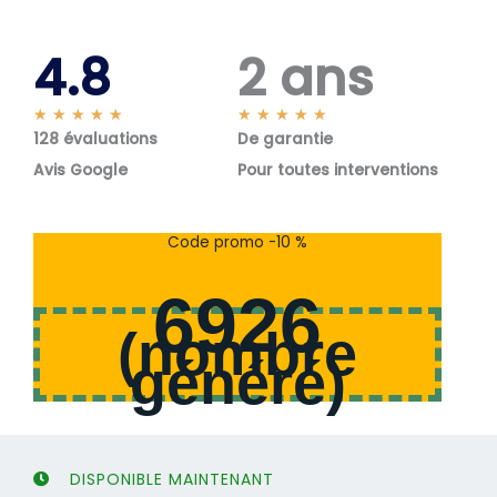
4.8
2 ans
N
N
★
★
★
★
★
★
★
★
★
★
128 évaluations
o
De garantie
o
t
t
Avis Google
Pour toutes interventions
é
é
5
5
s
s
Code promo -10 %
u
u
r
r
6926
5
5
(
nombre
généré
)
DISPONIBLE MAINTENANT