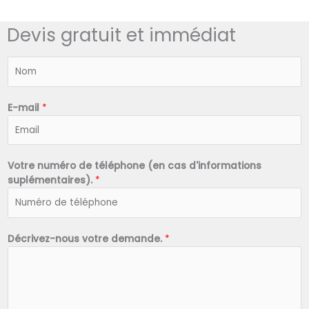
Devis gratuit et immédiat
N
o
m
*
E-mail
*
Votre numéro de téléphone (en cas d'informations
suplémentaires).
*
Décrivez-nous votre demande.
*