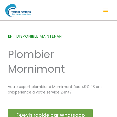
Aller
Men
au
contenu
prin
DISPONIBLE MAINTENANT
Plombier
Mornimont
Votre expert plombier à Mornimont àpd 49€. 18 ans
d’expérience à votre service 24h/7
Devis rapide par Whatsapp