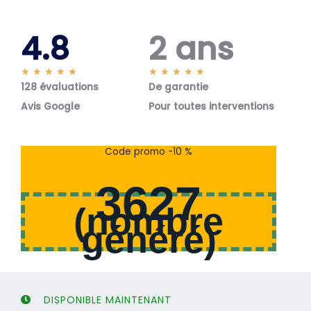
4.8
2 ans
N
N
★
★
★
★
★
★
★
★
★
★
128 évaluations
o
De garantie
o
t
t
Avis Google
Pour toutes interventions
é
é
5
5
s
s
Code promo -10 %
u
u
r
r
3627
5
5
(
nombre
généré
)
DISPONIBLE MAINTENANT