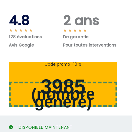
4.8
2 ans
N
N
★
★
★
★
★
★
★
★
★
★
128 évaluations
o
De garantie
o
t
t
Avis Google
Pour toutes interventions
é
é
5
5
s
s
Code promo -10 %
u
u
r
r
3985
5
5
(
nombre
généré
)
DISPONIBLE MAINTENANT