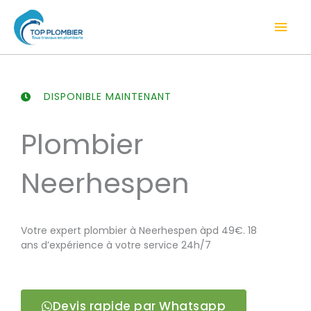
Aller
Men
au
contenu
prin
DISPONIBLE MAINTENANT
Plombier
Neerhespen
Votre expert plombier à Neerhespen àpd 49€. 18
ans d’expérience à votre service 24h/7
Devis rapide par Whatsapp