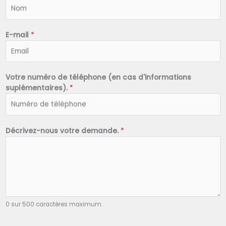
N
o
m
*
E-mail
*
Votre numéro de téléphone (en cas d'informations
suplémentaires).
*
Décrivez-nous votre demande.
*
0 sur 500 caractères maximum.