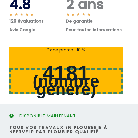
4.8
2 ans
N
N
★
★
★
★
★
★
★
★
★
★
128 évaluations
o
De garantie
o
t
t
Avis Google
Pour toutes interventions
é
é
5
5
s
s
Code promo -10 %
u
u
r
r
4181
5
5
(
nombre
généré
)
DISPONIBLE MAINTENANT
TOUS VOS TRAVAUX EN PLOMBERIE À
NEERVELP PAR PLOMBIER QUALIFIÉ