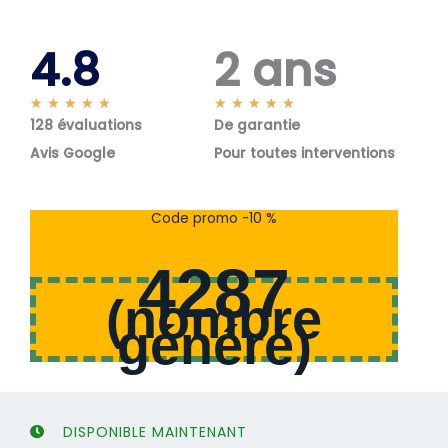
4.8
2 ans
N
N
★
★
★
★
★
★
★
★
★
★
128 évaluations
o
De garantie
o
t
t
Avis Google
Pour toutes interventions
é
é
5
5
s
s
Code promo -10 %
u
u
r
r
4287
5
5
(
nombre
généré
)
DISPONIBLE MAINTENANT