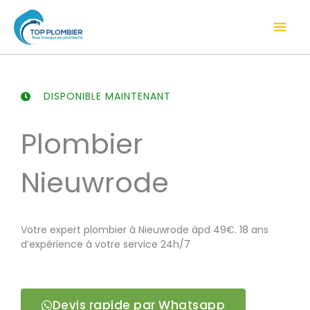
Aller
Men
au
contenu
prin
DISPONIBLE MAINTENANT
Plombier
Nieuwrode
Votre expert plombier à Nieuwrode àpd 49€. 18 ans
d’expérience à votre service 24h/7
Devis rapide par Whatsapp