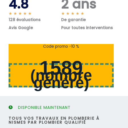
4.8
2 ans
N
N
★
★
★
★
★
★
★
★
★
★
128 évaluations
o
De garantie
o
t
t
Avis Google
Pour toutes interventions
é
é
5
5
s
s
Code promo -10 %
u
u
r
r
1589
5
5
(
nombre
généré
)
DISPONIBLE MAINTENANT
TOUS VOS TRAVAUX EN PLOMBERIE À
NISMES PAR PLOMBIER QUALIFIÉ