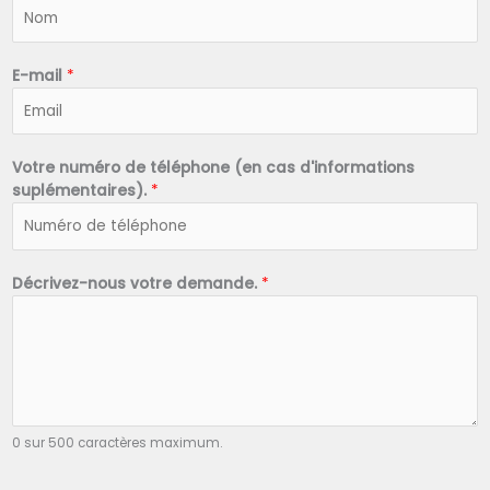
N
o
m
*
E-mail
*
Votre numéro de téléphone (en cas d'informations
suplémentaires).
*
Décrivez-nous votre demande.
*
0 sur 500 caractères maximum.