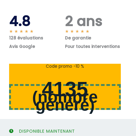
4.8
2 ans
N
N
★
★
★
★
★
★
★
★
★
★
128 évaluations
o
De garantie
o
t
t
Avis Google
Pour toutes interventions
é
é
5
5
s
s
Code promo -10 %
u
u
r
r
4135
5
5
(
nombre
généré
)
DISPONIBLE MAINTENANT