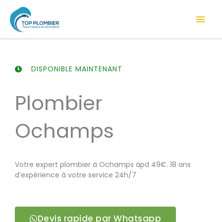
Aller
Men
au
contenu
prin
DISPONIBLE MAINTENANT
Plombier
Ochamps
Votre expert plombier à Ochamps àpd 49€. 18 ans
d’expérience à votre service 24h/7
Devis rapide par Whatsapp