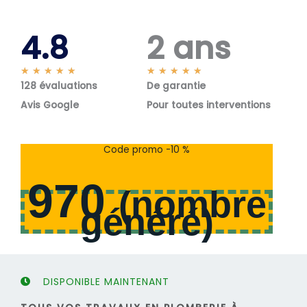
4.8
2 ans
N
N
★
★
★
★
★
★
★
★
★
★
128 évaluations
o
De garantie
o
t
t
Avis Google
Pour toutes interventions
é
é
5
5
s
s
Code promo -10 %
u
u
r
r
970
5
5
(
nombre
généré
)
DISPONIBLE MAINTENANT