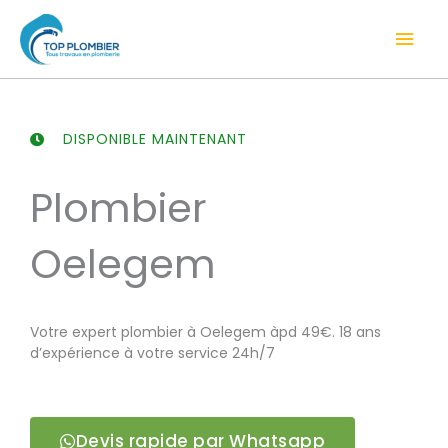
Aller
Men
au
contenu
prin
DISPONIBLE MAINTENANT
Plombier
Oelegem
Votre expert plombier à Oelegem àpd 49€. 18 ans
d’expérience à votre service 24h/7
Devis rapide par Whatsapp