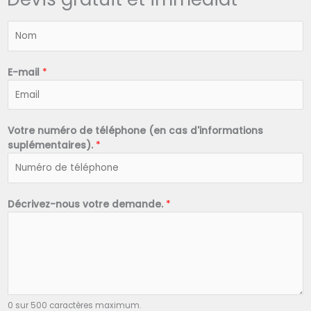
N
o
m
*
E-mail
*
Votre numéro de téléphone (en cas d'informations
suplémentaires).
*
Décrivez-nous votre demande.
*
0 sur 500 caractères maximum.