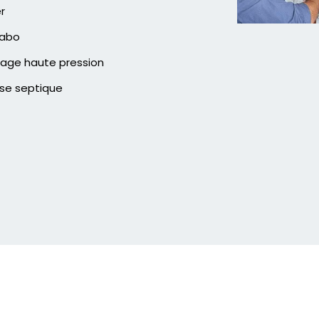
er
vabo
age haute pression
se septique