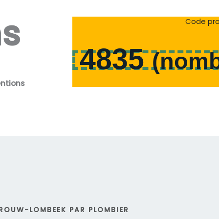
ns
Code pro
4835
(
nomb
entions
VROUW-LOMBEEK PAR PLOMBIER