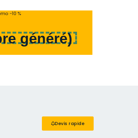
mo -10 %
re généré
)
Devis rapide