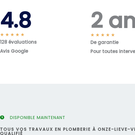
2 a
4.8
N
★
★
★
★
★
N
★
★
★
★
★
128 évaluations
o
De garantie
o
t
t
Avis Google
Pour toutes interv
é
é
5
5
s
s
u
u
r
r
5
5
DISPONIBLE MAINTENANT
TOUS VOS TRAVAUX EN PLOMBERIE À ONZE-LIEVE-
QUALIFIÉ