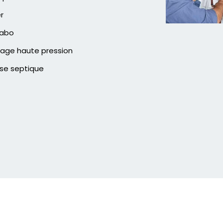
er
vabo
age haute pression
se septique