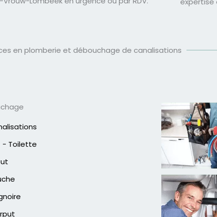
e-Vrouw-Lombeek en urgence ou par RDV.
expertise
ices en plomberie et débouchage de canalisations
uchage
alisations
- Toilette
out
uche
gnoire
rput