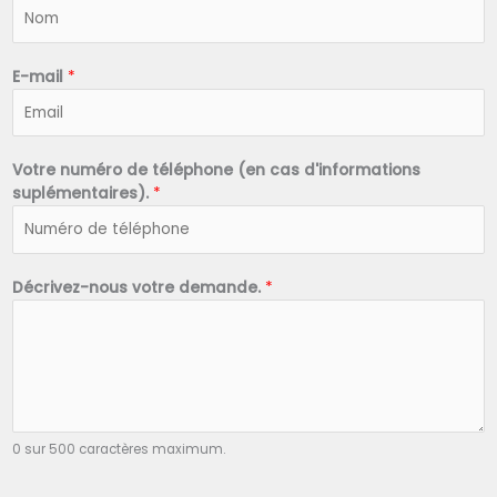
N
o
m
*
E-mail
*
Votre numéro de téléphone (en cas d'informations
suplémentaires).
*
Décrivez-nous votre demande.
*
0 sur 500 caractères maximum.