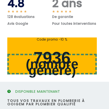
4.8
2 ans
N
N
★
★
★
★
★
★
★
★
★
★
128 évaluations
o
De garantie
o
t
t
Avis Google
Pour toutes interventions
é
é
5
5
s
s
Code promo -10 %
u
u
r
r
7936
5
5
(
nombre
généré
)
DISPONIBLE MAINTENANT
TOUS VOS TRAVAUX EN PLOMBERIE À
OOIGEM PAR PLOMBIER QUALIFIÉ