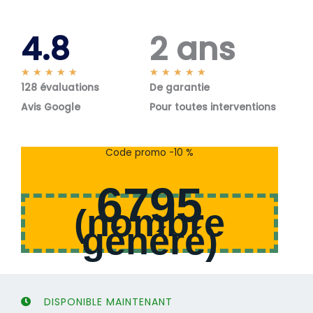
4.8
2 ans
N
N
★
★
★
★
★
★
★
★
★
★
128 évaluations
o
De garantie
o
t
t
Avis Google
Pour toutes interventions
é
é
5
5
s
s
Code promo -10 %
u
u
r
r
6795
5
5
(
nombre
généré
)
DISPONIBLE MAINTENANT