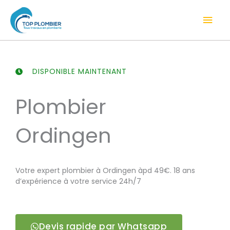
Aller
Men
au
contenu
prin
DISPONIBLE MAINTENANT
Plombier
Ordingen
Votre expert plombier à Ordingen àpd 49€. 18 ans
d’expérience à votre service 24h/7
Devis rapide par Whatsapp