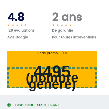
4.8
2 ans
N
N
★
★
★
★
★
★
★
★
★
★
128 évaluations
o
De garantie
o
t
t
Avis Google
Pour toutes interventions
é
é
5
5
s
s
Code promo -10 %
u
u
r
r
4495
5
5
(
nombre
généré
)
DISPONIBLE MAINTENANT