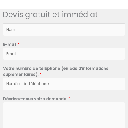
Devis gratuit et immédiat
N
o
m
*
E-mail
*
Votre numéro de téléphone (en cas d'informations
suplémentaires).
*
Décrivez-nous votre demande.
*