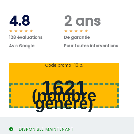
4.8
2 ans
N
N
★
★
★
★
★
★
★
★
★
★
128 évaluations
o
De garantie
o
t
t
Avis Google
Pour toutes interventions
é
é
5
5
s
s
Code promo -10 %
u
u
r
r
1621
5
5
(
nombre
généré
)
DISPONIBLE MAINTENANT