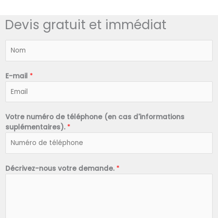
Devis gratuit et immédiat
N
o
m
*
E-mail
*
Votre numéro de téléphone (en cas d'informations
suplémentaires).
*
Décrivez-nous votre demande.
*