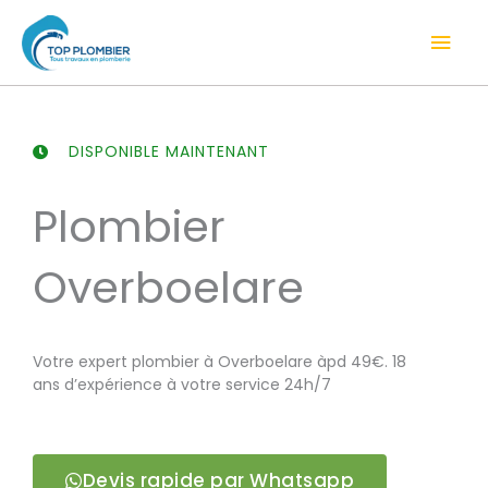
Aller
Men
au
contenu
prin
DISPONIBLE MAINTENANT
Plombier
Overboelare
Votre expert plombier à Overboelare àpd 49€. 18
ans d’expérience à votre service 24h/7
Devis rapide par Whatsapp