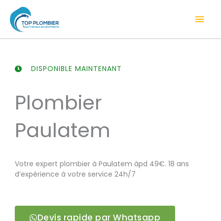
Aller
Men
au
contenu
prin
DISPONIBLE MAINTENANT
Plombier
Paulatem
Votre expert plombier à Paulatem àpd 49€. 18 ans
d’expérience à votre service 24h/7
Devis rapide par Whatsapp