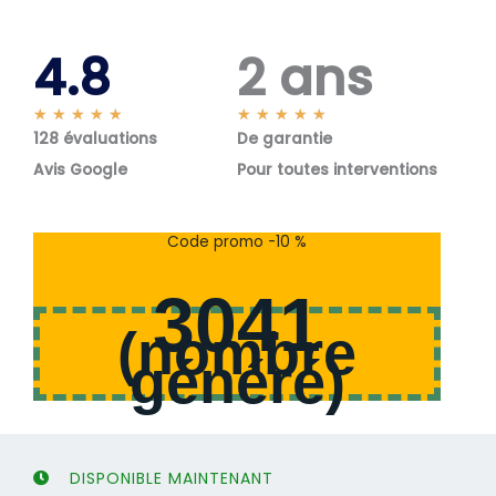
4.8
2 ans
N
N
★
★
★
★
★
★
★
★
★
★
128 évaluations
o
De garantie
o
t
t
Avis Google
Pour toutes interventions
é
é
5
5
s
s
Code promo -10 %
u
u
r
r
3041
5
5
(
nombre
généré
)
DISPONIBLE MAINTENANT