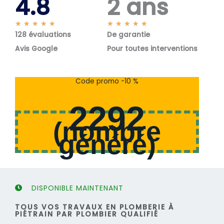
4.8
2 ans
N
N
★
★
★
★
★
★
★
★
★
★
128 évaluations
o
De garantie
o
t
t
Avis Google
Pour toutes interventions
é
é
5
5
s
s
Code promo -10 %
u
u
r
r
2292
5
5
(
nombre
généré
)
DISPONIBLE MAINTENANT
TOUS VOS TRAVAUX EN PLOMBERIE À
PIÉTRAIN PAR PLOMBIER QUALIFIÉ