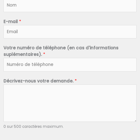
N
o
m
*
E-mail
*
Votre numéro de téléphone (en cas d'informations
suplémentaires).
*
Décrivez-nous votre demande.
*
0 sur 500 caractères maximum.