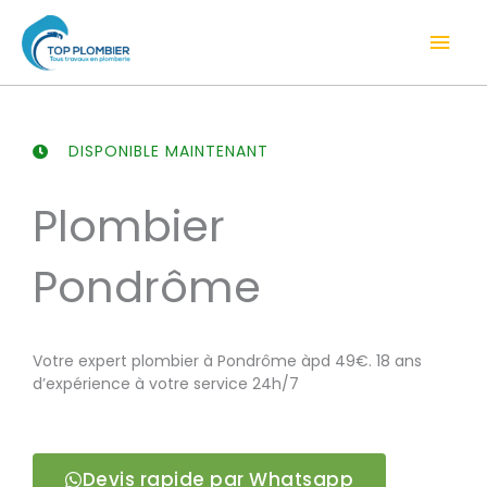
Aller
Men
au
contenu
prin
DISPONIBLE MAINTENANT
Plombier
Pondrôme
Votre expert plombier à Pondrôme àpd 49€. 18 ans
d’expérience à votre service 24h/7
Devis rapide par Whatsapp