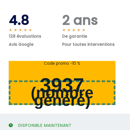
4.8
2 ans
N
N
★
★
★
★
★
★
★
★
★
★
128 évaluations
o
De garantie
o
t
t
Avis Google
Pour toutes interventions
é
é
5
5
s
s
Code promo -10 %
u
u
r
r
3937
5
5
(
nombre
généré
)
DISPONIBLE MAINTENANT