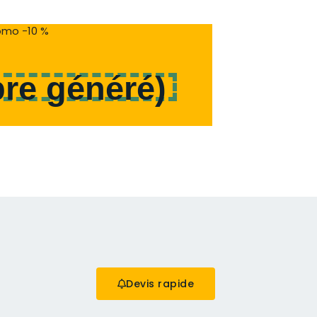
mo -10 %
re généré
)
Devis rapide