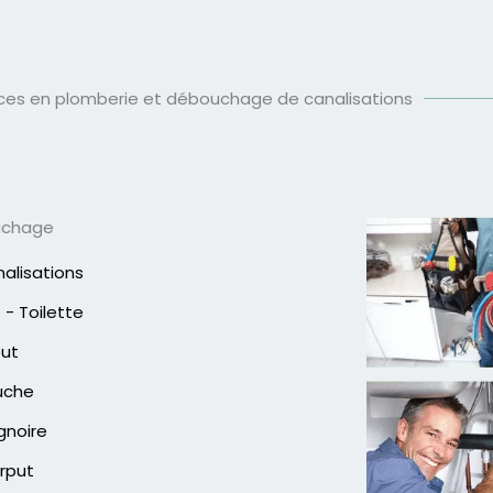
ices en plomberie et débouchage de canalisations
uchage
alisations
- Toilette
out
uche
gnoire
rput