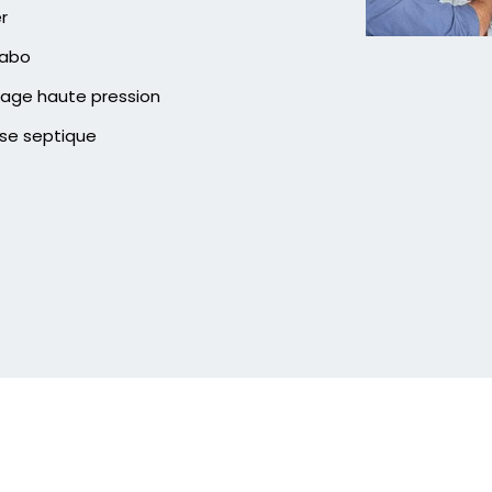
er
vabo
age haute pression
se septique