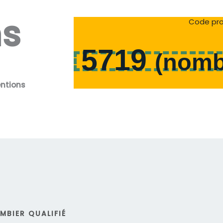
ns
Code pro
5719
(
nomb
entions
MBIER QUALIFIÉ