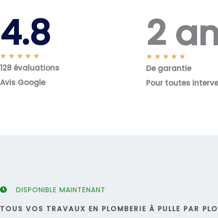
2 a
4.8
N
★
★
★
★
★
N
★
★
★
★
★
128 évaluations
o
De garantie
o
t
t
Avis Google
Pour toutes interv
é
é
5
5
s
s
u
u
r
r
5
5
DISPONIBLE MAINTENANT
TOUS VOS TRAVAUX EN PLOMBERIE À PULLE PAR PLO