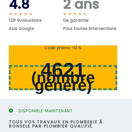
4.8
2 ans
N
N
★
★
★
★
★
★
★
★
★
★
128 évaluations
o
De garantie
o
t
t
Avis Google
Pour toutes interventions
é
é
5
5
s
s
Code promo -10 %
u
u
r
r
4621
5
5
(
nombre
généré
)
DISPONIBLE MAINTENANT
TOUS VOS TRAVAUX EN PLOMBERIE À
RONSELE PAR PLOMBIER QUALIFIÉ