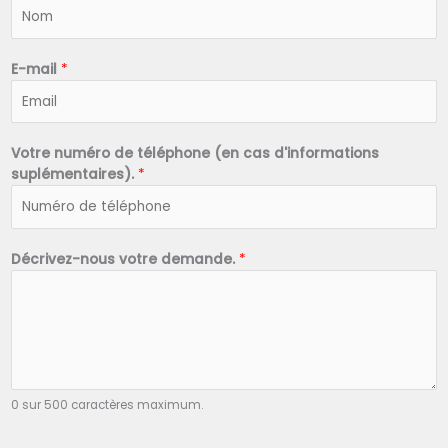
N
o
m
*
E-mail
*
Votre numéro de téléphone (en cas d'informations
suplémentaires).
*
Décrivez-nous votre demande.
*
0 sur 500 caractères maximum.