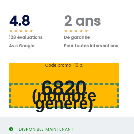
4.8
2 ans
N
N
★
★
★
★
★
★
★
★
★
★
128 évaluations
o
De garantie
o
t
t
Avis Google
Pour toutes interventions
é
é
5
5
s
s
Code promo -10 %
u
u
r
r
6820
5
5
(
nombre
généré
)
DISPONIBLE MAINTENANT