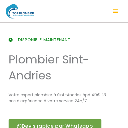
Aller
Men
au
contenu
prin
DISPONIBLE MAINTENANT
Plombier Sint-
Andries
Votre expert plombier à Sint-Andries àpd 49€. 18
ans d’expérience à votre service 24h/7
Devis rapide par Whatsapp