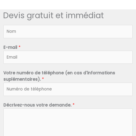
Devis gratuit et immédiat
N
o
m
*
E-mail
*
Votre numéro de téléphone (en cas d'informations
suplémentaires).
*
Décrivez-nous votre demande.
*