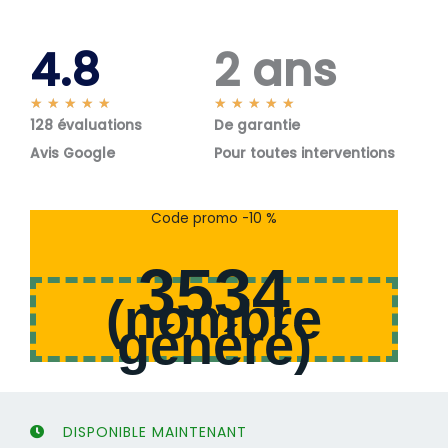
4.8
2 ans
N
N
★
★
★
★
★
★
★
★
★
★
128 évaluations
o
De garantie
o
t
t
Avis Google
Pour toutes interventions
é
é
5
5
s
s
Code promo -10 %
u
u
r
r
3534
5
5
(
nombre
généré
)
DISPONIBLE MAINTENANT