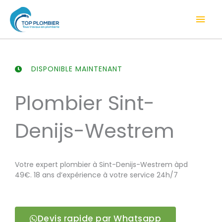
Aller
Men
au
contenu
prin
DISPONIBLE MAINTENANT
Plombier Sint-
Denijs-Westrem
Votre expert plombier à Sint-Denijs-Westrem àpd
49€. 18 ans d’expérience à votre service 24h/7
Devis rapide par Whatsapp