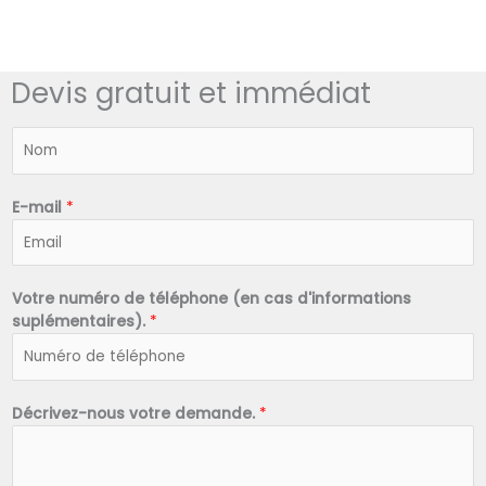
Devis gratuit et immédiat
N
o
m
*
E-mail
*
Votre numéro de téléphone (en cas d'informations
suplémentaires).
*
Décrivez-nous votre demande.
*