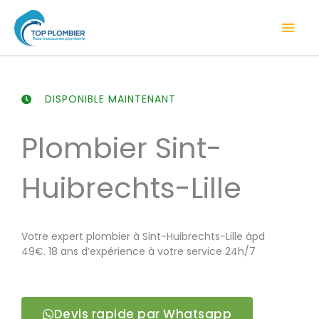
Aller
Men
au
contenu
prin
DISPONIBLE MAINTENANT
Plombier Sint-
Huibrechts-Lille
Votre expert plombier à Sint-Huibrechts-Lille àpd
49€. 18 ans d’expérience à votre service 24h/7
Devis rapide par Whatsapp