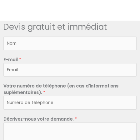
Devis gratuit et immédiat
N
o
m
*
E-mail
*
Votre numéro de téléphone (en cas d'informations
suplémentaires).
*
Décrivez-nous votre demande.
*