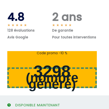
4.8
2 ans
N
N
★
★
★
★
★
★
★
★
★
★
128 évaluations
o
De garantie
o
t
t
Avis Google
Pour toutes interventions
é
é
5
5
s
s
Code promo -10 %
u
u
r
r
3298
5
5
(
nombre
généré
)
DISPONIBLE MAINTENANT