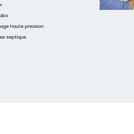
er
vabo
age haute pression
se septique