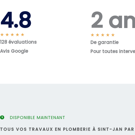
2 a
4.8
N
★
★
★
★
★
N
★
★
★
★
★
128 évaluations
o
De garantie
o
t
t
Avis Google
Pour toutes interv
é
é
5
5
s
s
u
u
r
r
5
5
DISPONIBLE MAINTENANT
TOUS VOS TRAVAUX EN PLOMBERIE À SINT-JAN PAR 