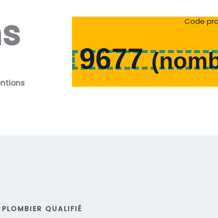
ns
Code pro
9677
(
nomb
entions
PLOMBIER QUALIFIÉ