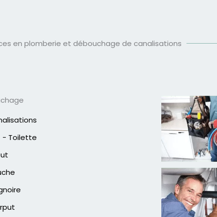
ices en plomberie et débouchage de canalisations
uchage
alisations
- Toilette
out
uche
gnoire
rput