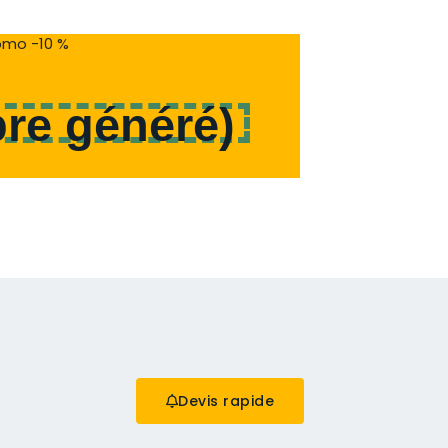
mo -10 %
re généré
)
Devis rapide