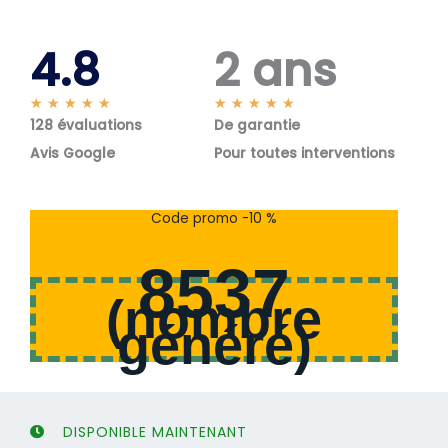
4.8
2 ans
N
N
★
★
★
★
★
★
★
★
★
★
128 évaluations
o
De garantie
o
t
t
Avis Google
Pour toutes interventions
é
é
5
5
s
s
Code promo -10 %
u
u
r
r
8537
5
5
(
nombre
généré
)
DISPONIBLE MAINTENANT