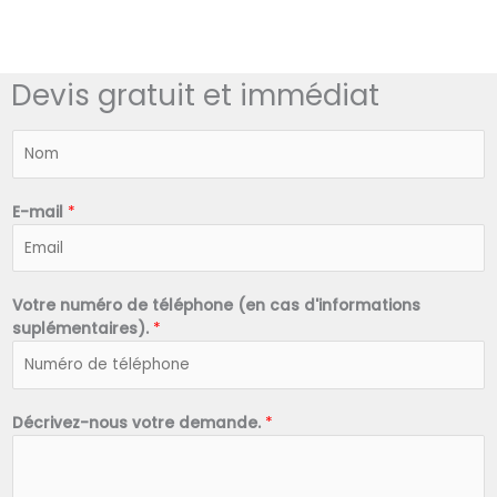
Devis gratuit et immédiat
N
o
m
*
E-mail
*
Votre numéro de téléphone (en cas d'informations
suplémentaires).
*
Décrivez-nous votre demande.
*