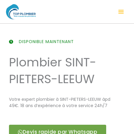
Aller
Men
au
contenu
prin
DISPONIBLE MAINTENANT
Plombier SINT-
PIETERS-LEEUW
Votre expert plombier à SINT-PIETERS-LEEUW àpd
49€. 18 ans d’expérience à votre service 24h/7
Devis rapide par Whatsapp