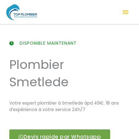
Aller
Men
au
contenu
prin
DISPONIBLE MAINTENANT
Plombier
Smetlede
Votre expert plombier à Smetlede àpd 49€. 18 ans
d’expérience à votre service 24h/7
Devis rapide par Whatsapp