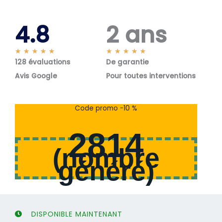
4.8
2 ans
N
N
★
★
★
★
★
★
★
★
★
★
128 évaluations
o
De garantie
o
t
t
Avis Google
Pour toutes interventions
é
é
5
5
s
s
Code promo -10 %
u
u
r
r
2814
5
5
(
nombre
généré
)
DISPONIBLE MAINTENANT