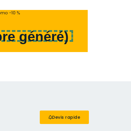
mo -10 %
re généré
)
Devis rapide