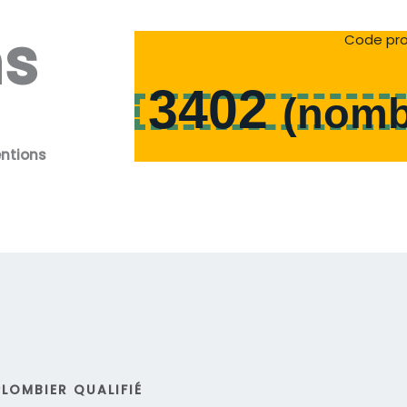
ns
Code pro
3402
(
nomb
entions
LOMBIER QUALIFIÉ