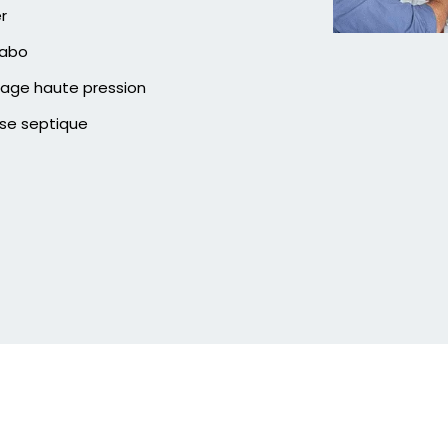
er
vabo
age haute pression
se septique