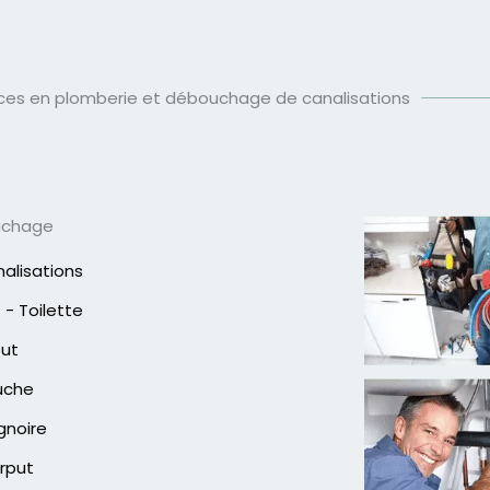
ices en plomberie et débouchage de canalisations
uchage
alisations
- Toilette
out
uche
gnoire
rput