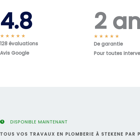
2 a
4.8
N
★
★
★
★
★
N
★
★
★
★
★
128 évaluations
o
De garantie
o
t
t
Avis Google
Pour toutes interv
é
é
5
5
s
s
u
u
r
r
5
5
DISPONIBLE MAINTENANT
TOUS VOS TRAVAUX EN PLOMBERIE À STEKENE PAR P