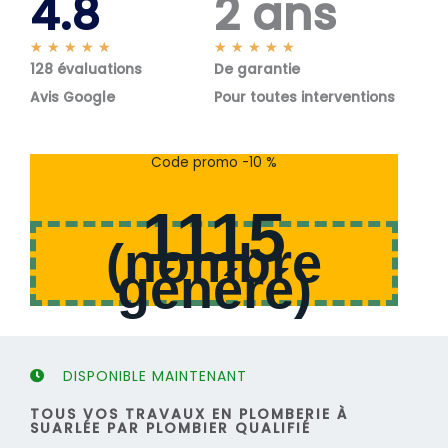
4.8
2 ans
N
N
★
★
★
★
★
★
★
★
★
★
128 évaluations
o
De garantie
o
t
t
Avis Google
Pour toutes interventions
é
é
5
5
s
s
Code promo -10 %
u
u
r
r
1115
5
5
(
nombre
généré
)
DISPONIBLE MAINTENANT
TOUS VOS TRAVAUX EN PLOMBERIE À
SUARLÉE PAR PLOMBIER QUALIFIÉ