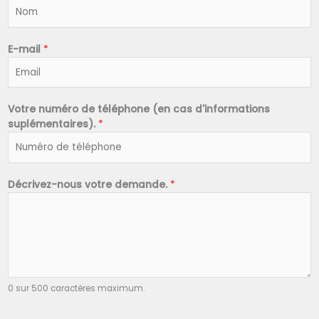
N
o
m
*
E-mail
*
Votre numéro de téléphone (en cas d'informations
suplémentaires).
*
Décrivez-nous votre demande.
*
0 sur 500 caractères maximum.