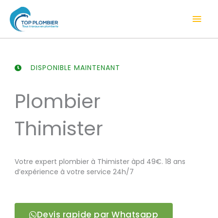
Aller
Men
au
contenu
prin
DISPONIBLE MAINTENANT
Plombier
Thimister
Votre expert plombier à Thimister àpd 49€. 18 ans
d’expérience à votre service 24h/7
Devis rapide par Whatsapp