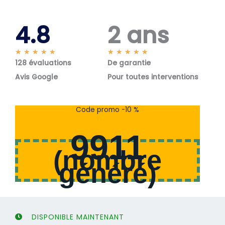
4.8
2 ans
N
N
★
★
★
★
★
★
★
★
★
★
128 évaluations
o
De garantie
o
t
t
Avis Google
Pour toutes interventions
é
é
5
5
s
s
Code promo -10 %
u
u
r
r
9911
5
5
(
nombre
généré
)
DISPONIBLE MAINTENANT