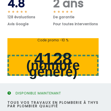
4.8
2 ans
N
N
★
★
★
★
★
★
★
★
★
★
128 évaluations
o
De garantie
o
t
t
Avis Google
Pour toutes interventions
é
é
5
5
s
s
Code promo -10 %
u
u
r
r
4128
5
5
(
nombre
généré
)
DISPONIBLE MAINTENANT
TOUS VOS TRAVAUX EN PLOMBERIE À THYS
PAR PLOMBIER QUALIFIÉ