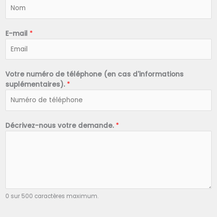
N
o
m
*
E-mail
*
Votre numéro de téléphone (en cas d'informations
suplémentaires).
*
Décrivez-nous votre demande.
*
0 sur 500 caractères maximum.