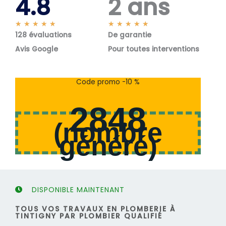
4.8
2 ans
N
N
★
★
★
★
★
★
★
★
★
★
128 évaluations
o
De garantie
o
t
t
Avis Google
Pour toutes interventions
é
é
5
5
s
s
Code promo -10 %
u
u
r
r
2848
5
5
(
nombre
généré
)
DISPONIBLE MAINTENANT
TOUS VOS TRAVAUX EN PLOMBERIE À
TINTIGNY PAR PLOMBIER QUALIFIÉ