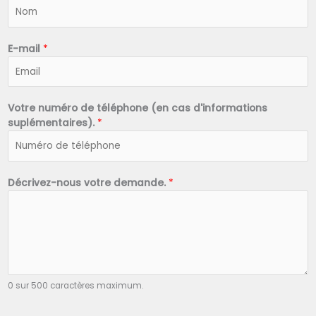
N
o
m
*
E-mail
*
Votre numéro de téléphone (en cas d'informations
suplémentaires).
*
Décrivez-nous votre demande.
*
0 sur 500 caractères maximum.