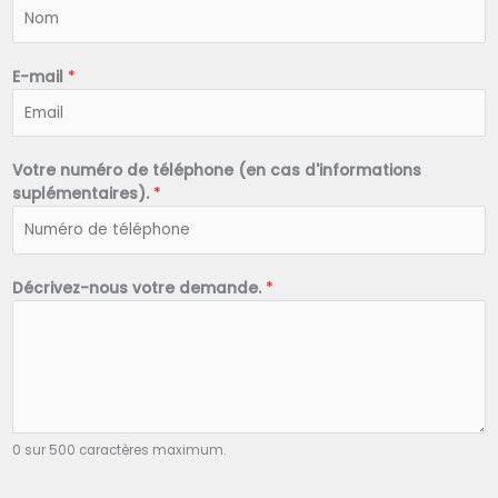
N
o
m
*
E-mail
*
Votre numéro de téléphone (en cas d'informations
suplémentaires).
*
Décrivez-nous votre demande.
*
0 sur 500 caractères maximum.