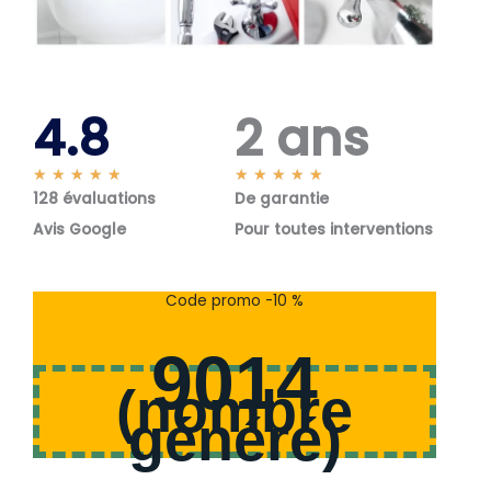
4.8
2 ans
N
N
★
★
★
★
★
★
★
★
★
★
128 évaluations
o
De garantie
o
t
t
Avis Google
Pour toutes interventions
é
é
5
5
s
s
Code promo -10 %
u
u
r
r
9014
5
5
(
nombre
généré
)