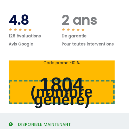
4.8
2 ans
N
N
★
★
★
★
★
★
★
★
★
★
128 évaluations
o
De garantie
o
t
t
Avis Google
Pour toutes interventions
é
é
5
5
s
s
Code promo -10 %
u
u
r
r
1804
5
5
(
nombre
généré
)
DISPONIBLE MAINTENANT