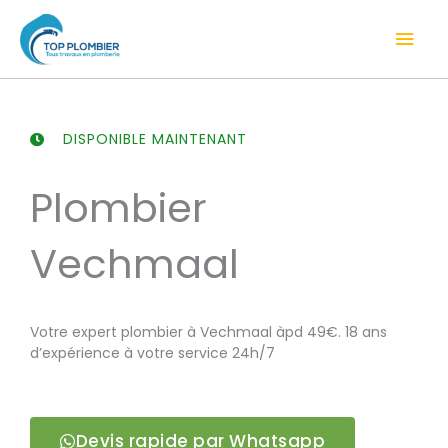
Aller
Men
au
contenu
prin
DISPONIBLE MAINTENANT
Plombier
Vechmaal
Votre expert plombier à Vechmaal àpd 49€. 18 ans
d’expérience à votre service 24h/7
Devis rapide par Whatsapp