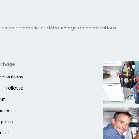
ices en plomberie et débouchage de canalisations
uchage
alisations
- Toilette
out
uche
gnoire
rput