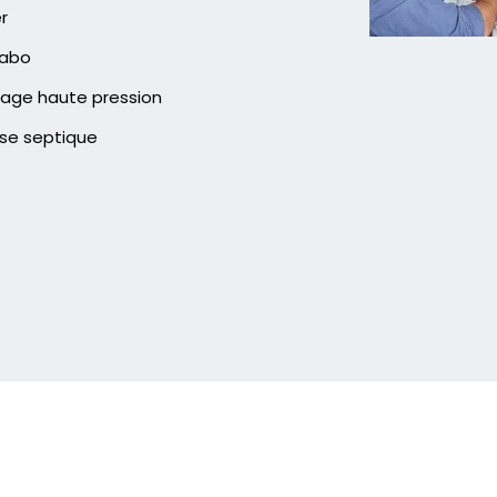
er
vabo
age haute pression
se septique