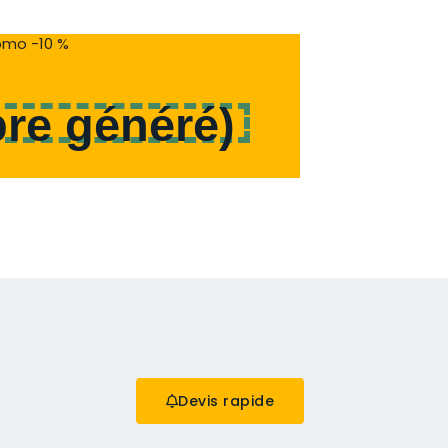
mo -10 %
re généré
)
Devis rapide