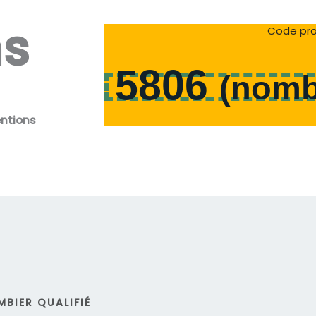
ns
Code pro
5806
(
nomb
entions
BIER QUALIFIÉ