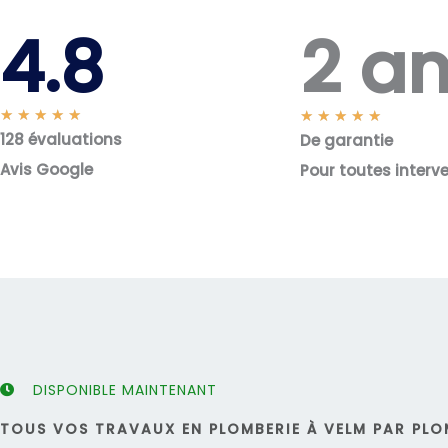
2 a
4.8
N
★
★
★
★
★
N
★
★
★
★
★
128 évaluations
o
De garantie
o
t
t
Avis Google
Pour toutes interv
é
é
5
5
s
s
u
u
r
r
5
5
DISPONIBLE MAINTENANT
TOUS VOS TRAVAUX EN PLOMBERIE À VELM PAR PLOM