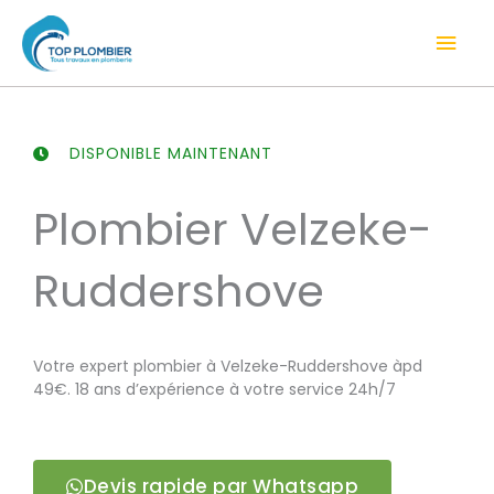
Aller
Men
au
contenu
prin
DISPONIBLE MAINTENANT
Plombier Velzeke-
Ruddershove
Votre expert plombier à Velzeke-Ruddershove àpd
49€. 18 ans d’expérience à votre service 24h/7
Devis rapide par Whatsapp