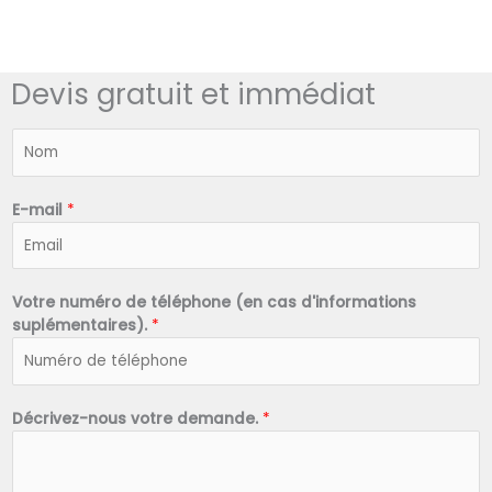
Devis gratuit et immédiat
N
o
m
*
E-mail
*
Votre numéro de téléphone (en cas d'informations
suplémentaires).
*
Décrivez-nous votre demande.
*