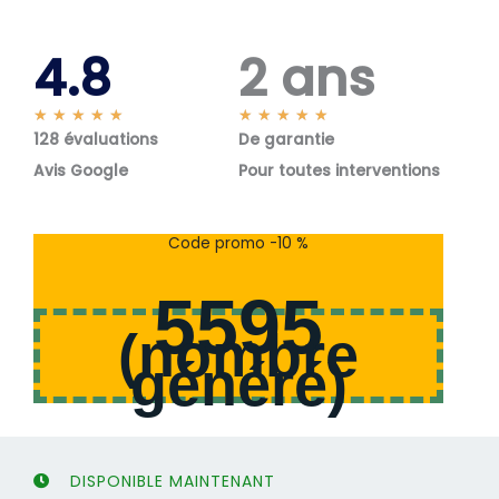
4.8
2 ans
N
N
★
★
★
★
★
★
★
★
★
★
128 évaluations
o
De garantie
o
t
t
Avis Google
Pour toutes interventions
é
é
5
5
s
s
Code promo -10 %
u
u
r
r
5595
5
5
(
nombre
généré
)
DISPONIBLE MAINTENANT