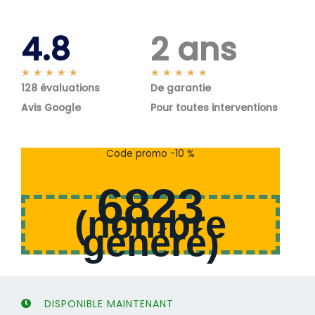
4.8
2 ans
N
N
★
★
★
★
★
★
★
★
★
★
128 évaluations
o
De garantie
o
t
t
Avis Google
Pour toutes interventions
é
é
5
5
s
s
Code promo -10 %
u
u
r
r
6823
5
5
(
nombre
généré
)
DISPONIBLE MAINTENANT