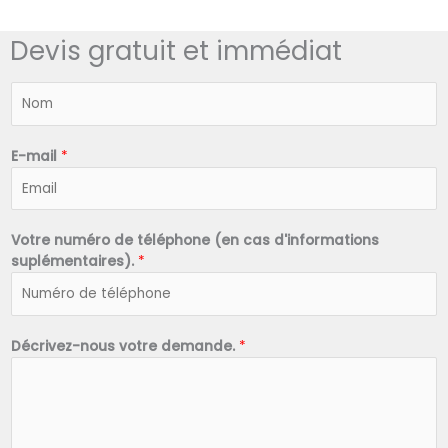
Devis gratuit et immédiat
N
o
m
*
E-mail
*
Votre numéro de téléphone (en cas d'informations
suplémentaires).
*
Décrivez-nous votre demande.
*