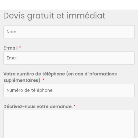
Devis gratuit et immédiat
N
o
m
*
E-mail
*
Votre numéro de téléphone (en cas d'informations
suplémentaires).
*
Décrivez-nous votre demande.
*