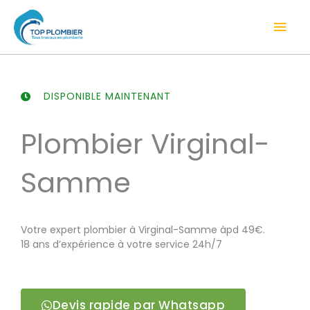
Aller
Men
au
contenu
prin
DISPONIBLE MAINTENANT
Plombier Virginal-
Samme
Votre expert plombier à Virginal-Samme àpd 49€.
18 ans d’expérience à votre service 24h/7
Devis rapide par Whatsapp