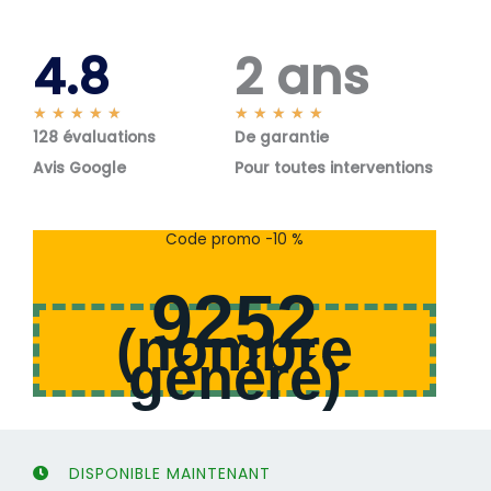
4.8
2 ans
N
N
★
★
★
★
★
★
★
★
★
★
128 évaluations
o
De garantie
o
t
t
Avis Google
Pour toutes interventions
é
é
5
5
s
s
Code promo -10 %
u
u
r
r
9252
5
5
(
nombre
généré
)
DISPONIBLE MAINTENANT